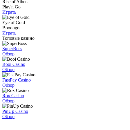
Rise of Athena
Play'n Go
Играть
Eye of Gold
Booongo
Играть
Топовые казино
SuperBoss
Обзор
Booi Casino
Обзор
FastPay Casino
Обзор
Rox Casino
Обзор
PinUp Casino
Обзор