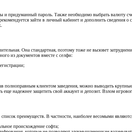
ы и придуманный пароль. Также необходимо выбрать валюту счет
рекомендуется зайти в личный кабинет и дополнить сведения о 
.
тельная. Она стандартная, поэтому тоже не вызовет затруднений
ного из документов вместе с селфи:
регистрации;
тав полноправным клиентом заведения, можно выводить крупные
 еще надежнее защитить свой аккаунт и депозит. Взлом игрово
й список преимуществ. В частности, наиболее весомыми являютс
льное происхождение софта;
шифрования, которые не позволяют злоумышленникам взламывать