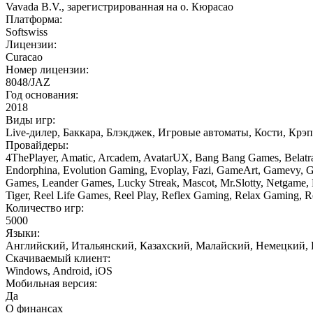
Vavada B.V., зарегистрированная на о. Кюрасао
Платформа:
Softswiss
Лицензии:
Curacao
Номер лицензии:
8048/JAZ
Год основания:
2018
Виды игр:
Live-дилер, Баккара, Блэкджек, Игровые автоматы, Кости, Крэп
Провайдеры:
4ThePlayer, Amatic, Arcadem, AvatarUX, Bang Bang Games, Belat
Endorphina, Evolution Gaming, Evoplay, Fazi, GameArt, Gamevy, G
Games, Leander Games, Lucky Streak, Mascot, Mr.Slotty, Netgame, No
Tiger, Reel Life Games, Reel Play, Reflex Gaming, Relax Gaming,
Количество игр:
5000
Языки:
Английский, Итальянский, Казахский, Малайский, Немецкий,
Скачиваемый клиент:
Windows, Android, iOS
Мобильная версия:
Да
О финансах