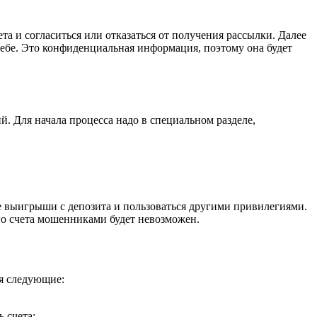
а и согласиться или отказаться от получения рассылки. Далее
себе. Это конфиденциальная информация, поэтому она будет
. Для начала процесса надо в специальном разделе,
 выигрыши с депозита и пользоваться другими привилегиями.
го счета мошенниками будет невозможен.
я следующие:
 счета;