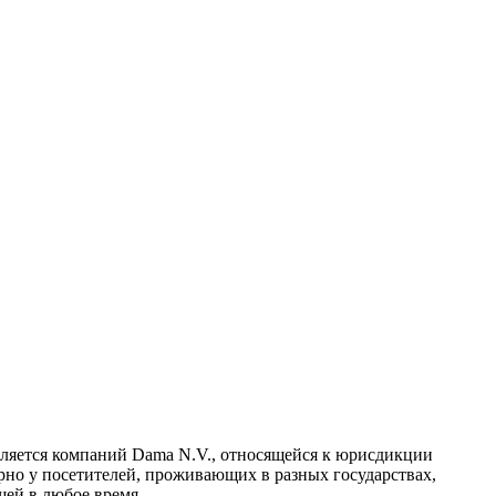
авляется компаний Dama N.V., относящейся к юрисдикции
ярно у посетителей, проживающих в разных государствах,
шей в любое время.