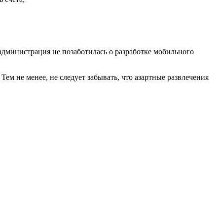
администрация не позаботилась о разработке мобильного
Тем не менее, не следует забывать, что азартные развлечения