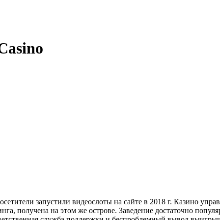
Casino
осетители запустили видеослоты на сайте в 2018 г. Казино упр
нга, получена на этом же острове. Заведение достаточно попул
ответственная служба поддержки и беспроблемный вывод выигры