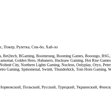
с, Покер, Рулетка, Сик-бо, Хай-ло
ra, Bet2tech, BGaming, Boomerang, Booming Games, Booongo, BSG, 
amomat, Golden Hero, Habanero, Hacksaw Gaming, Hot Rise Games, I
limit City, Northern Lights Gaming, Nucleus, Onlyplay, Oryx, Peter 
 Retro Gaming, Spinomenal, Swintt, Thunderkick, Tom Horn Gaming, 
 Норвежский, Польский, Русский, Турецкий, Украинский, Финс