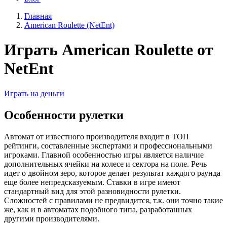
Главная
American Roulette (NetEnt)
Играть American Roulette от
NetEnt
Играть на деньги
Особенности рулетки
Автомат от известного производителя входит в ТОП
рейтинги, составленные экспертами и профессиональными
игроками. Главной особенностью игры является наличие
дополнительных ячейки на колесе и сектора на поле. Речь
идет о двойном зеро, которое делает результат каждого раунда
еще более непредсказуемым. Ставки в игре имеют
стандартный вид для этой разновидности рулетки.
Сложностей с правилами не предвидится, т.к. они точно такие
же, как и в автоматах подобного типа, разработанных
другими производителями.