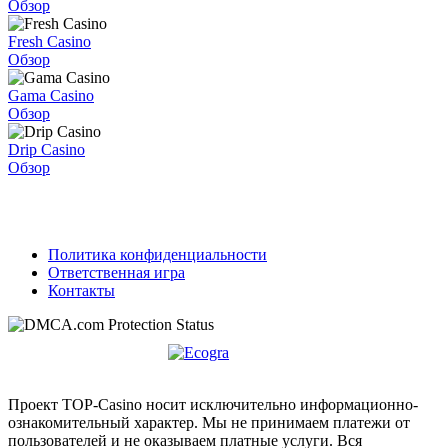
Обзор
Fresh Casino
Обзор
Gama Casino
Обзор
Drip Casino
Обзор
Политика конфиденциальности
Ответственная игра
Контакты
Проект TOP-Casino носит исключительно информационно-
ознакомительный характер. Мы не принимаем платежи от
пользователей и не оказываем платные услуги. Вся