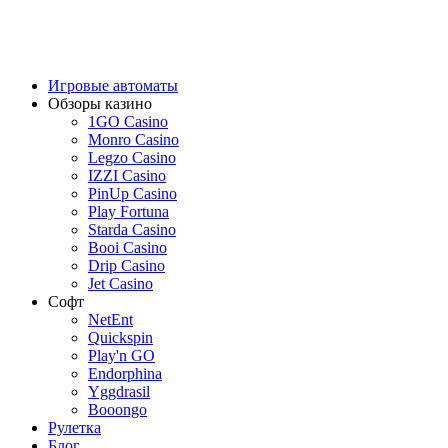
Игровые автоматы
Обзоры казино
1GO Casino
Monro Casino
Legzo Casino
IZZI Casino
PinUp Casino
Play Fortuna
Starda Casino
Booi Casino
Drip Casino
Jet Casino
Софт
NetEnt
Quickspin
Play'n GO
Endorphina
Yggdrasil
Booongo
Рулетка
Блог