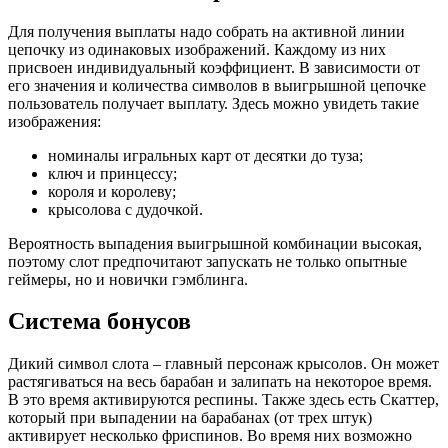
Для получения выплаты надо собрать на активной линии
цепочку из одинаковых изображений. Каждому из них
присвоен индивидуальный коэффициент. В зависимости от
его значения и количества символов в выигрышной цепочке
пользователь получает выплату. Здесь можно увидеть такие
изображения:
номиналы игральных карт от десятки до туза;
ключ и принцессу;
короля и королеву;
крысолова с дудочкой.
Вероятность выпадения выигрышной комбинации высокая,
поэтому слот предпочитают запускать не только опытные
геймеры, но и новички гэмблинга.
Система бонусов
Дикий символ слота – главный персонаж крысолов. Он может
растягиваться на весь барабан и залипать на некоторое время.
В это время активируются респины. Также здесь есть Скаттер,
который при выпадении на барабанах (от трех штук)
активирует несколько фриспинов. Во время них возможно