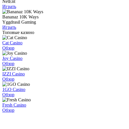
NetEnt
Играть
Bananaz 10K Ways
Yggdrasil Gaming
Играть
Топовые казино
Cat Casino
Обзор
Joy Casino
Обзор
IZZI Casino
Обзор
1GO Casino
Обзор
Fresh Casino
Обзор