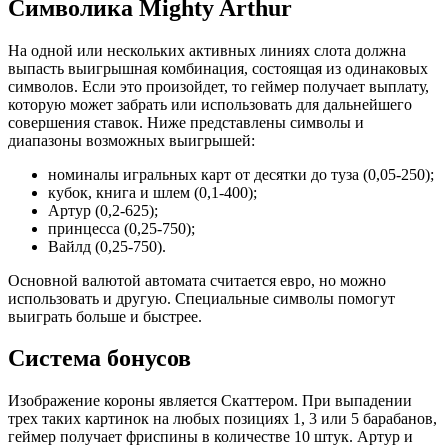
Символика Mighty Arthur
На одной или нескольких активных линиях слота должна
выпасть выигрышная комбинация, состоящая из одинаковых
символов. Если это произойдет, то геймер получает выплату,
которую может забрать или использовать для дальнейшего
совершения ставок. Ниже представлены символы и
диапазоны возможных выигрышей:
номиналы игральных карт от десятки до туза (0,05-250);
кубок, книга и шлем (0,1-400);
Артур (0,2-625);
принцесса (0,25-750);
Вайлд (0,25-750).
Основной валютой автомата считается евро, но можно
использовать и другую. Специальные символы помогут
выиграть больше и быстрее.
Система бонусов
Изображение короны является Скаттером. При выпадении
трех таких картинок на любых позициях 1, 3 или 5 барабанов,
геймер получает фриспины в количестве 10 штук. Артур и