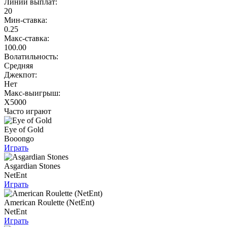
Линии выплат:
20
Мин-ставка:
0.25
Макс-ставка:
100.00
Волатильность:
Средняя
Джекпот:
Нет
Макс-выигрыш:
X5000
Часто играют
Eye of Gold
Booongo
Играть
Asgardian Stones
NetEnt
Играть
American Roulette (NetEnt)
NetEnt
Играть