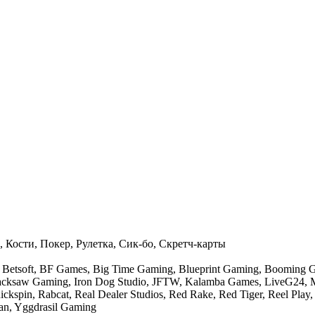
, Кости, Покер, Рулетка, Сик-бо, Скретч-карты
s, Betsoft, BF Games, Big Time Gaming, Blueprint Gaming, Booming 
ksaw Gaming, Iron Dog Studio, JFTW, Kalamba Games, LiveG24, Man
uickspin, Rabcat, Real Dealer Studios, Red Rake, Red Tiger, Reel Pla
an, Yggdrasil Gaming