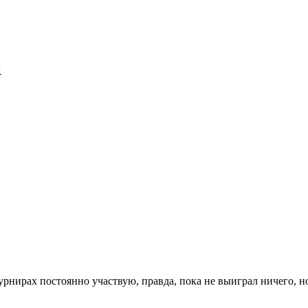
a
урнирах постоянно участвую, правда, пока не выиграл ничего, но