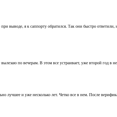
при выводе, я к саппорту обратился. Так они быстро ответили, и 
 вылезаю по вечерам. В этом все устраивает, уже второй год в 
ально лучшее и уже несколько лет. Четко все в нем. После вериф