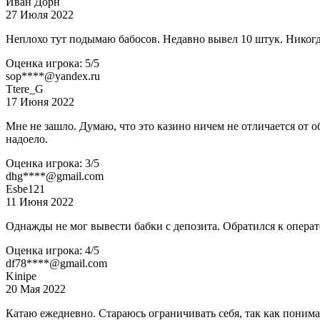
Иван Дорн
27 Июля 2022
Неплохо тут подымаю бабосов. Недавно вывел 10 штук. Никогда
Оценка игрока: 5/5
sop****@yandex.ru
Ttere_G
17 Июня 2022
Мне не зашло. Думаю, что это казино ничем не отличается от 
надоело.
Оценка игрока: 3/5
dhg****@gmail.com
Esbe121
11 Июня 2022
Однажды не мог вывести бабки с депозита. Обратился к операт
Оценка игрока: 4/5
df78****@gmail.com
Kinipe
20 Мая 2022
Катаю ежедневно. Стараюсь ограничивать себя, так как понимаю