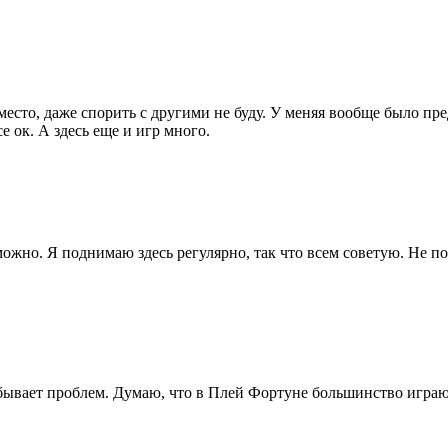
место, даже спорить с другими не буду. У меняя вообще было пр
 ок. А здесь еще и игр много.
можно. Я поднимаю здесь регулярно, так что всем советую. Не п
бывает проблем. Думаю, что в Плей Фортуне большинство играют