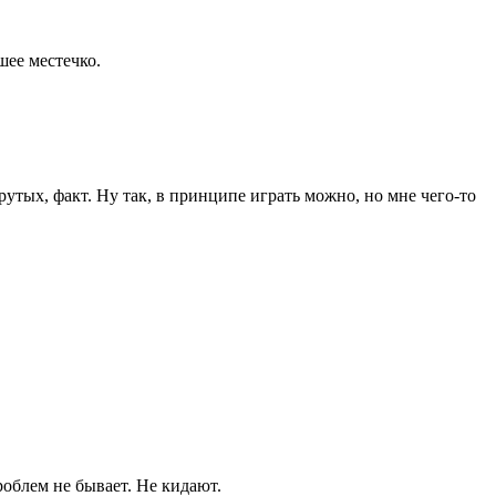
шее местечко.
утых, факт. Ну так, в принципе играть можно, но мне чего-то
роблем не бывает. Не кидают.