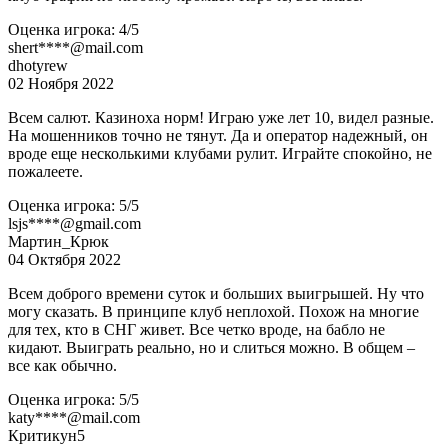
Оценка игрока: 4/5
shert****@mail.com
dhotyrew
02 Ноября 2022
Всем салют. Казиноха норм! Играю уже лет 10, видел разные.
На мошенников точно не тянут. Да и оператор надежный, он
вроде еще несколькими клубами рулит. Играйте спокойно, не
пожалеете.
Оценка игрока: 5/5
lsjs****@gmail.com
Мартин_Крюк
04 Октября 2022
Всем доброго времени суток и больших выигрышей. Ну что
могу сказать. В принципе клуб неплохой. Похож на многие
для тех, кто в СНГ живет. Все четко вроде, на бабло не
кидают. Выиграть реально, но и слиться можно. В общем –
все как обычно.
Оценка игрока: 5/5
katy****@mail.com
Критикун5