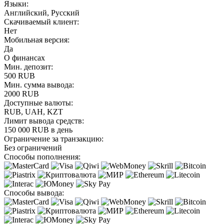
Языки:
Английский, Русский
Скачиваемый клиент:
Нет
Мобильная версия:
Да
О финансах
Мин. депозит:
500 RUB
Мин. сумма вывода:
2000 RUB
Доступные валюты:
RUB, UAH, KZT
Лимит вывода средств:
150 000 RUB в день
Ограничение за транзакцию:
Без ограничений
Способы пополнения:
Способы вывода: