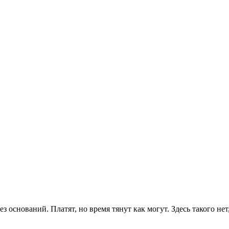
 оснований. Платят, но время тянут как могут. Здесь такого нет,