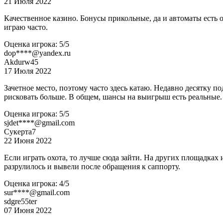
21 Июля 2022
Качественное казино. Бонусы прикольные, да и автоматы есть о
играю часто.
Оценка игрока: 5/5
dop****@yandex.ru
Akdurw45
17 Июля 2022
Зачетное место, поэтому часто здесь катаю. Недавно десятку по
рисковать больше. В общем, шансы на выигрыш есть реальные.
Оценка игрока: 5/5
sjdet****@gmail.com
Сукерта7
22 Июня 2022
Если играть охота, то лучше сюда зайти. На других площадках и
разрулилось и вывели после обращения к саппорту.
Оценка игрока: 4/5
sur****@gmail.com
sdgre55ter
07 Июня 2022