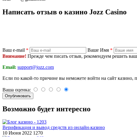
Написать отзыв о казино Jozz Casino
Ваш e-mail
*
Ваше Имя
*
Внимание!
Прежде чем писать отзыв, рекомендуем решить ва
Email:
support@jozz.com
Если по какой-то причине вы неможете войти на сайт казино, 
Ваша оценка:
Опубликовать
Возможно будет интересно
Верификация и вывод средств из онлайн-казино
10 Июня 2022
1270