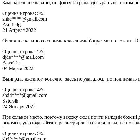
Замечательное казино, по факту. Играла здесь раньше, потом п
Оценка игрока: 5/5
shhe****@gmail.com
Asert_dg
21 Апреля 2022
Отличное казино со своими классными бонусами и слотами. Вы
Оценка игрока: 5/5
djde****@mail.com
АргоТек
04 Марта 2022
Выиграть джекпот, конечно, здесь не удавалось, но поднимать н
Оценка игрока: 4/5
shd4****@gmail.com
Sytersjh
24 Января 2022
Прикольное место, поэтому захожу сюда почти каждый божий де
рекомендую сюда зайти и регистрироваться для игры, не пожал
Оценка игрока: 5/5
sbdf****@gmail.com