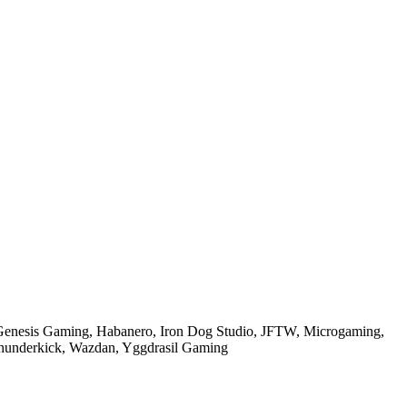
Genesis Gaming, Habanero, Iron Dog Studio, JFTW, Microgaming,
 Thunderkick, Wazdan, Yggdrasil Gaming