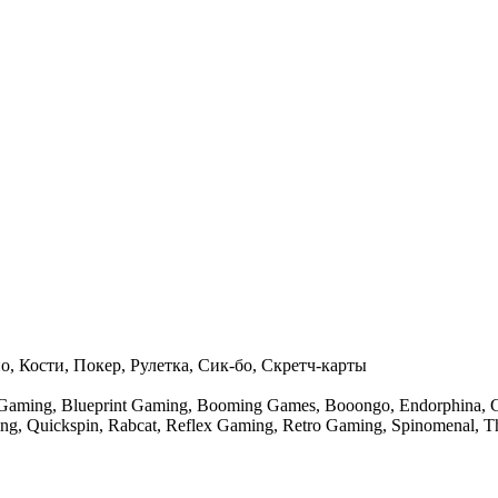
, Кости, Покер, Рулетка, Сик-бо, Скретч-карты
e Gaming, Blueprint Gaming, Booming Games, Booongo, Endorphina, 
aming, Quickspin, Rabcat, Reflex Gaming, Retro Gaming, Spinomenal,