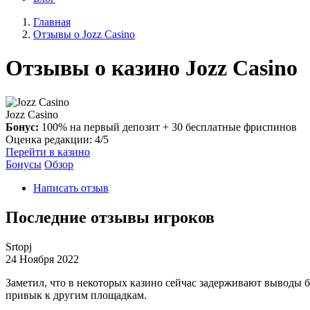
Главная
Отзывы о Jozz Casino
Отзывы о казино Jozz Casino
Jozz Casino
Бонус:
100% на первый депозит + 30 бесплатные фриспинов
Оценка редакции: 4/5
Перейти в казино
Бонусы
Обзор
Написать отзыв
Последние отзывы игроков
Srtopj
24 Ноября 2022
Заметил, что в некоторых казино сейчас задерживают выводы без
привык к другим площадкам.