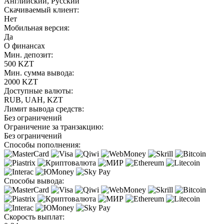
Английский, Русский
Скачиваемый клиент:
Нет
Мобильная версия:
Да
О финансах
Мин. депозит:
500 KZT
Мин. сумма вывода:
2000 KZT
Доступные валюты:
RUB, UAH, KZT
Лимит вывода средств:
Без ограничений
Ограничение за транзакцию:
Без ограничений
Способы пополнения:
Способы вывода:
Скорость выплат: