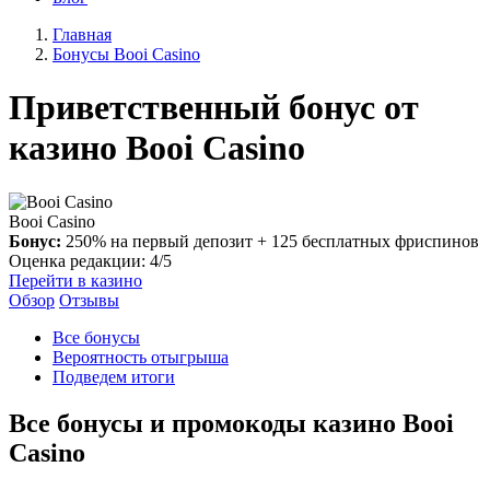
Главная
Бонусы Booi Casino
Приветственный бонус от
казино Booi Casino
Booi Casino
Бонус:
250% на первый депозит + 125 бесплатных фриспинов
Оценка редакции: 4/5
Перейти в казино
Обзор
Отзывы
Все бонусы
Вероятность отыгрыша
Подведем итоги
Все бонусы и промокоды казино Booi
Casino