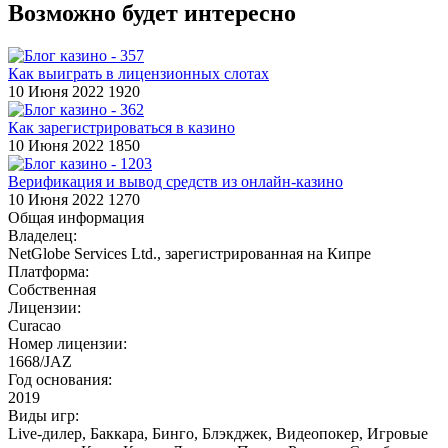
Возможно будет интересно
Как выиграть в лицензионных слотах
10 Июня 2022
1920
Как зарегистрироваться в казино
10 Июня 2022
1850
Верификация и вывод средств из онлайн-казино
10 Июня 2022
1270
Общая информация
Владелец:
NetGlobe Services Ltd., зарегистрированная на Кипре
Платформа:
Собственная
Лицензии:
Curacao
Номер лицензии:
1668/JAZ
Год основания:
2019
Виды игр:
Live-дилер, Баккара, Бинго, Блэкджек, Видеопокер, Игровые